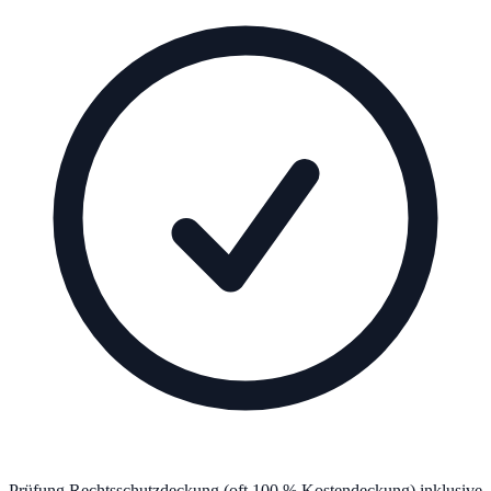
Prüfung Rechtsschutzdeckung (oft 100 % Kostendeckung) inklusive